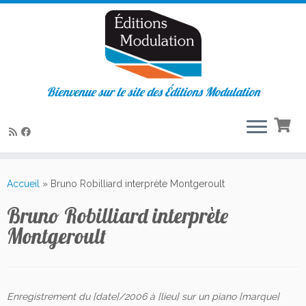
Bienvenue sur le site des Éditions Modulation
Passer
au
Accueil
»
Bruno Robilliard interprète Montgeroult
contenu
Bruno Robilliard interprète
Montgeroult
Enregistrement du [date]/2006 à [lieu] sur un piano [marque]