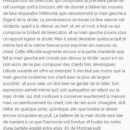
Presque tous les exercices qui composent la première partie de
n°
cet ouvrage sont à l’unisson, afin de donner à l’élève les moyens
6
de faire disparaître l’infériorité qu’a naturellement la main gauche à
2
l’égard de la droite. La persévérance du travail lui fera vaincre cet
e
obstacle, quant à la vitesse, au nerf, et, en un mot, à tout ce qui
n
compose le brillant de l’exécution, et sa main gauche pourra sous
m
ce rapport égaler la droite. Mais il serait désirable qu’elle acquît le
i
même tact et la même finesse pour exprimer les nuances du
b
chant. Cette difficulté augmente encore si la partie chantante que
é
fait la main gauche est croisée par-dessus la droite ; aussi a-t-on
m
soin alors de ne pas composer des chants très développés.
o
L’étude suivante en offre un exemple. Il n’en faut pas moins que la
l
main gauche soutienne son chant avec le plus de largeur
m
possible ; et pour cela, on doit bien se garder de le hâter. Son
a
expression admet même qu’il soit quelquefois en retard sur la
j
main droite, qui doit continuer à conserver exactement la mesure ;
e
mais ce ralentissement du chant, loin de rien avoir d’exagéré, doit
u
n’être, en quelque sorte, qu’indiqué, afin que l’oreille le désire
r
encore lorsqu’elle en jouit. La batterie de la main droite sera liée
de manière à ce que l’harmonie soit fondue, et toutes les notes
d’une parfaite égalité entre elles. (H. de Montgeroult)