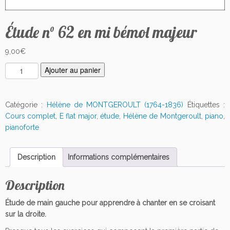
Étude n° 62 en mi bémol majeur
9,00
€
q
Ajouter au panier
u
a
n
Catégorie :
Hélène de MONTGEROULT (1764-1836)
Étiquettes :
t
Cours complet
,
E flat major
,
étude
,
Hélène de Montgeroult
,
piano
,
i
pianoforte
t
é
Description
Informations complémentaires
d
e
Description
É
t
Étude de main gauche pour apprendre à chanter en se croisant
u
sur la droite.
d
e