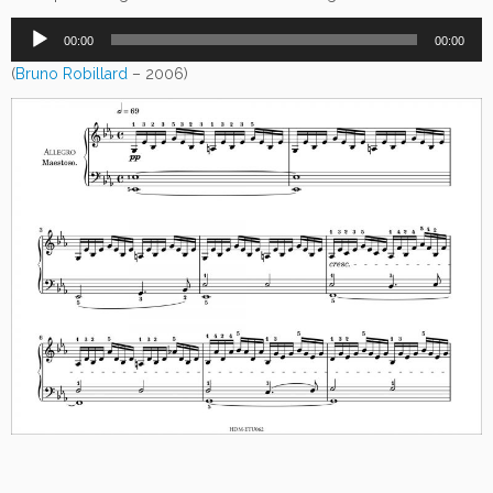
Lecteur
00:00
00:00
audio
(
Bruno Robillard
– 2006)