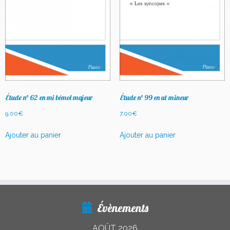
Étude n° 62 en mi bémol majeur
Étude n° 99 en ut mineur
9,00
€
7,00
€
Ajouter au panier
Ajouter au panier
Évènements
AOÛT 2026