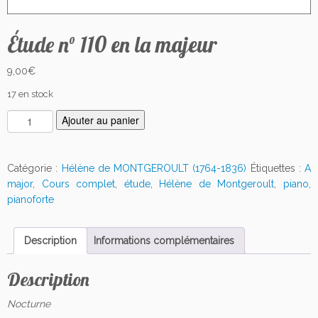
Étude n° 110 en la majeur
9,00
€
17 en stock
q
Ajouter au panier
u
a
n
Catégorie :
Hélène de MONTGEROULT (1764-1836)
Étiquettes :
A
t
major
,
Cours complet
,
étude
,
Hélène de Montgeroult
,
piano
,
i
pianoforte
t
é
Description
Informations complémentaires
d
e
Description
É
t
Nocturne
u