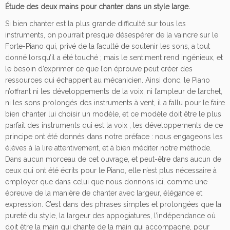
d
Étude des deux mains pour chanter dans un style large.
e
Si bien chanter est la plus grande difficulté sur tous les
n°
instruments, on pourrait presque désespérer de la vaincre sur le
1
Forte-Piano qui, privé de la faculté de soutenir les sons, a tout
1
donné lorsqu’il a été touché ; mais le sentiment rend ingénieux, et
0
le besoin d’exprimer ce que l’on éprouve peut créer des
e
ressources qui échappent au mécanicien. Ainsi donc, le Piano
n
n’offrant ni les développements de la voix, ni l’ampleur de l’archet,
l
ni les sons prolongés des instruments à vent, il a fallu pour le faire
a
bien chanter lui choisir un modèle, et ce modèle doit être le plus
m
parfait des instruments qui est la voix ; les développements de ce
a
principe ont été donnés dans notre préface : nous engageons les
j
élèves à la lire attentivement, et à bien méditer notre méthode.
e
Dans aucun morceau de cet ouvrage, et peut-être dans aucun de
u
ceux qui ont été écrits pour le Piano, elle n’est plus nécessaire à
r
employer que dans celui que nous donnons ici, comme une
épreuve de la manière de chanter avec largeur, élégance et
expression. C’est dans des phrases simples et prolongées que la
pureté du style, la largeur des appogiatures, l’indépendance où
doit être la main qui chante de la main qui accompagne, pour