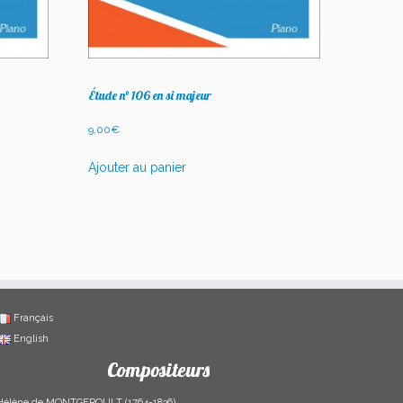
Étude n° 106 en si majeur
9,00
€
Ajouter au panier
Français
English
Compositeurs
Hélène de MONTGEROULT (1764-1836)