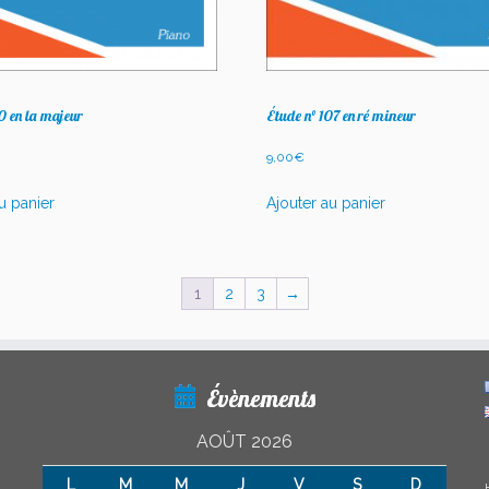
10 en la majeur
Étude n° 107 en ré mineur
9,00
€
u panier
Ajouter au panier
1
2
3
→
Évènements
AOÛT 2026
L
M
M
J
V
S
D