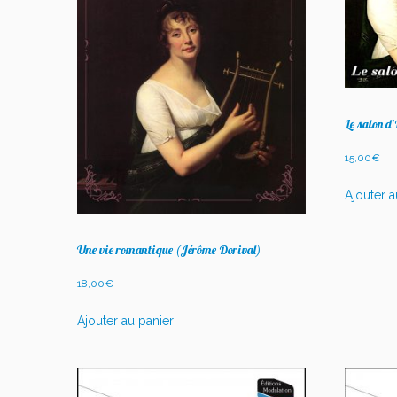
Le salon d
15,00
€
Ajouter a
Une vie romantique (Jérôme Dorival)
18,00
€
Ajouter au panier