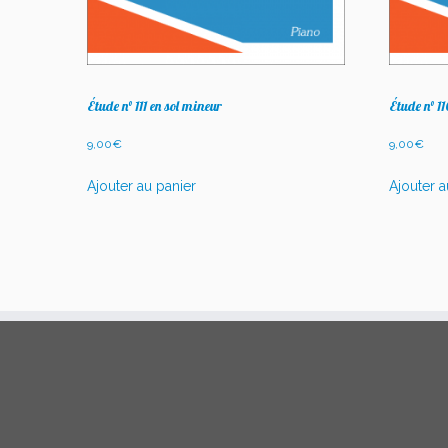
Étude n° 111 en sol mineur
Étude n° 1
9,00
€
9,00
€
Ajouter au panier
Ajouter a