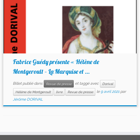
Fabrice Guédy présente « Hélène de
Montgeroult – La Marquise et ...
Billet publié dans
et taggé avec
Revue de presse
Dorival
le
9 avril 2021
par
Hélène de Montgeroult
livre
Revue de presse
Jérôme DORIVAL