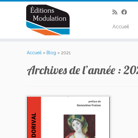
Accueil
Passer
au
Accueil
»
Blog
»
2021
contenu
Archives de l’année :
20