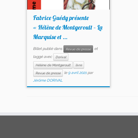
Fabrice Guédy présente
« Hélène de Montgeroult – La
Marquise et ...
Billet publié dans
et
Revue de presse
taggé avec
Dorival
Hélène de Montgeroult
livre
le
9 avril 2021
par
Revue de presse
Jérôme DORIVAL