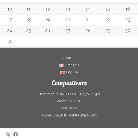
10
11
12
13
14
15
16
17
18
19
20
21
22
23
24
25
26
27
28
29
30
31
« Jan
Français
English
Compositeurs
Hélène de MONTGEROULT (1764-1836)
Jérôme DORIVAL
Non classé
Pascal Joseph II TASKIN (1750-1829)