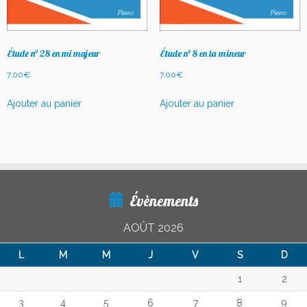
Étude n° 28 en mi majeur
Étude n° 8 en la mineur
7,00
€
7,00
€
Ajouter au panier
Ajouter au panier
Évènements
AOÛT 2026
L
M
M
J
V
S
D
1
2
3
4
5
6
7
8
9