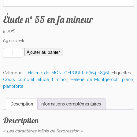
Étude n° 55 en fa mineur
9,00
€
69 en stock
q
Ajouter au panier
u
a
n
Catégorie :
Hélène de MONTGEROULT (1764-1836)
Étiquettes :
t
Cours complet
,
étude
,
f minor
,
Hélène de Montgeroult
,
piano
,
i
pianoforte
t
é
Description
Informations complémentaires
d
e
Description
É
t
« Les caractères infinis de l’expression »
u