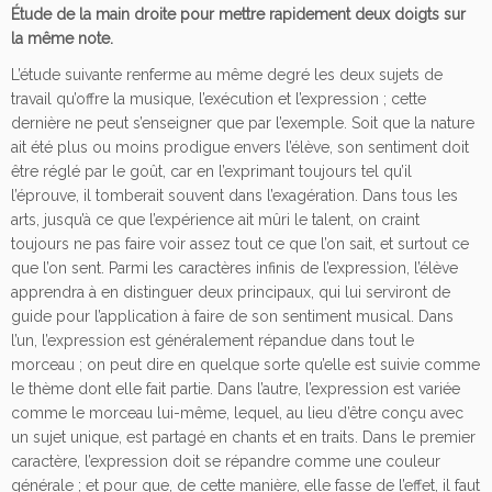
d
Étude de la main droite pour mettre rapidement deux doigts sur
e
la même note.
n°
L’étude suivante renferme au même degré les deux sujets de
5
travail qu’offre la musique, l’exécution et l’expression ; cette
5
dernière ne peut s’enseigner que par l’exemple. Soit que la nature
e
ait été plus ou moins prodigue envers l’élève, son sentiment doit
n
être réglé par le goût, car en l’exprimant toujours tel qu’il
f
l’éprouve, il tomberait souvent dans l’exagération. Dans tous les
a
arts, jusqu’à ce que l’expérience ait mûri le talent, on craint
m
toujours ne pas faire voir assez tout ce que l’on sait, et surtout ce
i
que l’on sent. Parmi les caractères infinis de l’expression, l’élève
n
apprendra à en distinguer deux principaux, qui lui serviront de
e
guide pour l’application à faire de son sentiment musical. Dans
u
l’un, l’expression est généralement répandue dans tout le
r
morceau ; on peut dire en quelque sorte qu’elle est suivie comme
le thème dont elle fait partie. Dans l’autre, l’expression est variée
comme le morceau lui-même, lequel, au lieu d’être conçu avec
un sujet unique, est partagé en chants et en traits. Dans le premier
caractère, l’expression doit se répandre comme une couleur
générale ; et pour que, de cette manière, elle fasse de l’effet, il faut