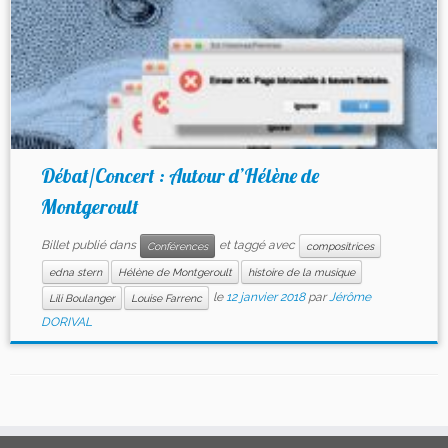
Débat/Concert : Autour d’Hélène de
Montgeroult
Billet publié dans
et taggé avec
Conférences
compositrices
edna stern
Hélène de Montgeroult
histoire de la musique
le
12 janvier 2018
par
Jérôme
Lili Boulanger
Louise Farrenc
DORIVAL