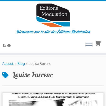
Bienvenue sur le site des Éditions Modulation
Passer
au
Accueil
»
Blog
»
Louise Farrenc
contenu
Louise Farrenc