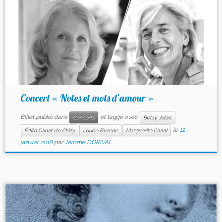
Concert « Notes et mots d’amour »
Billet publié dans
et taggé avec
Concerts
Betsy Jolas.
le
12
Édith Canat de Chizy
Louise Farrenc
Marguerite Canal
janvier 2018
par
Jérôme DORIVAL