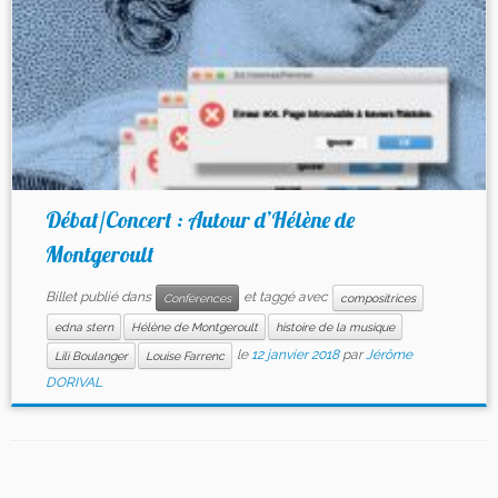
Débat/Concert : Autour d’Hélène de
Montgeroult
Billet publié dans
et taggé avec
Conférences
compositrices
edna stern
Hélène de Montgeroult
histoire de la musique
le
12 janvier 2018
par
Jérôme
Lili Boulanger
Louise Farrenc
DORIVAL