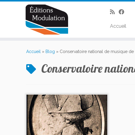
Accueil
Passer
au
Accueil
»
Blog
»
Conservatoire national de musique de 
contenu
Conservatoire nation