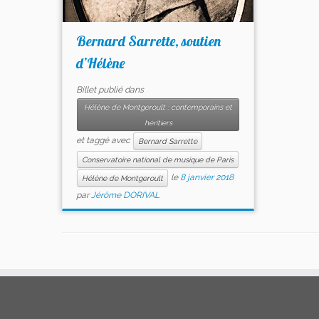
Bernard Sarrette, soutien
d’Hélène
Billet publié dans
Hélène de Montgeroult : contemporains et
héritiers
et taggé avec
Bernard Sarrette
Conservatoire national de musique de Paris
le
8 janvier 2018
Hélène de Montgeroult
par
Jérôme DORIVAL