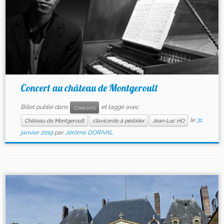
Concert au château de Montgeroult
Billet publié dans
et taggé avec
Concerts
le
31
Château de Montgeroult
clavicorde à pédalier
Jean-Luc HO
janvier 2019
par
Jérôme DORIVAL