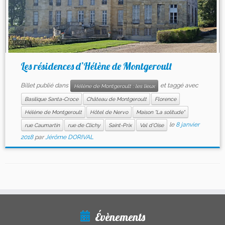
Les résidences d’Hélène de Montgeroult
Billet publié dans
et taggé avec
Hélène de Montgeroult : les lieux
Basilique Santa-Croce
Château de Montgeroult
Florence
Hélène de Montgeroult
Hôtel de Nervo
Maison "La solitude"
le
8 janvier
rue Caumartin
rue de Clichy
Saint-Prix
Val d'Oise
2018
par
Jérôme DORIVAL
Évènements