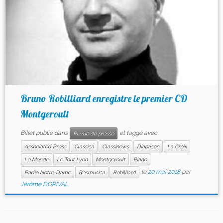
Bruno Robilliard enregistre le premier CD
Montgeroult
Billet publié dans
et taggé avec
Revue de presse
Associated Press
Classica
Classinews
Diapason
La Croix
Le Monde
Le Tout Lyon
Montgeroult
Piano
le
20 mai 2018
par
Radio Notre-Dame
Resmusica
Robilliard
Jérôme DORIVAL