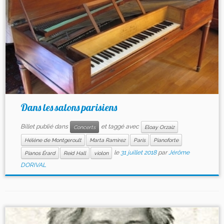
Dans les salons parisiens
Billet publié dans
et taggé avec
Concerts
Eloay Orzaiz
Hélène de Montgeroult
Marta Ramirez
Paris
Pianoforte
le
31 juillet 2018
par
Jérôme
Pianos Érard
Reid Hall
violon
DORIVAL