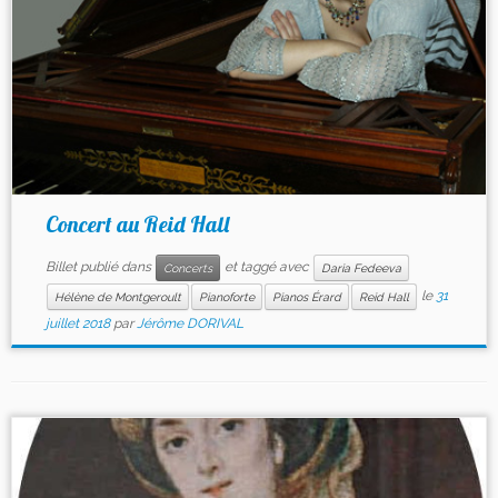
Concert au Reid Hall
Billet publié dans
et taggé avec
Concerts
Daria Fedeeva
le
31
Hélène de Montgeroult
Pianoforte
Pianos Érard
Reid Hall
juillet 2018
par
Jérôme DORIVAL