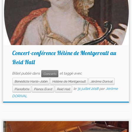
Concert-conférence Hélène de Montgeroult au
Reid Hall
Billet publié dans
et taggé avec
Concerts
Bénédicte Harlé--Jobin
Hélène de Montgeroult
Jérôme Dorival
le
31 juillet 2018
par
Jérôme
Pianoforte
Pianos Érard
Reid Hall
DORIVAL