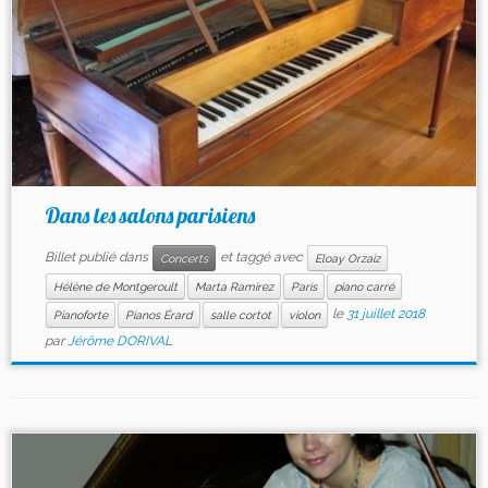
Dans les salons parisiens
Billet publié dans
et taggé avec
Concerts
Eloay Orzaiz
Hélène de Montgeroult
Marta Ramirez
Paris
piano carré
le
31 juillet 2018
Pianoforte
Pianos Érard
salle cortot
violon
par
Jérôme DORIVAL