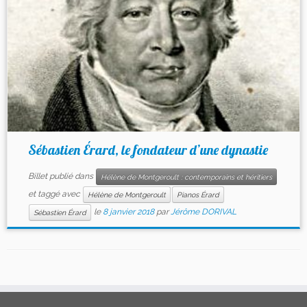
Sébastien Érard, le fondateur d’une dynastie
Billet publié dans
Hélène de Montgeroult : contemporains et héritiers
et taggé avec
Hélène de Montgeroult
Pianos Érard
le
8 janvier 2018
par
Jérôme DORIVAL
Sébastien Érard