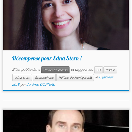
Récompense pour Edna Stern !
Billet publié dans
et taggé avec
Revue de presse
CD
disque
le
8 janvier
edna stern
Gramophone
Hélène de Montgeroult
2018
par
Jérôme DORIVAL