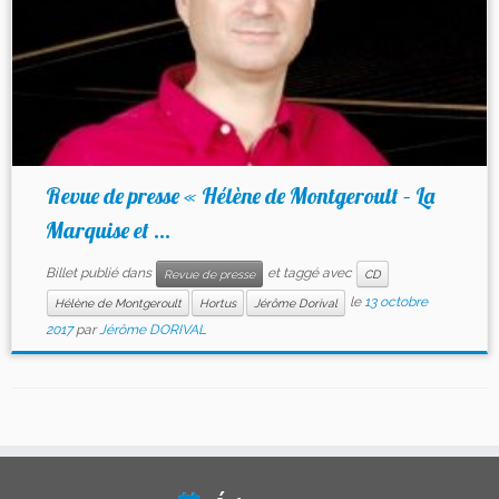
Revue de presse « Hélène de Montgeroult – La
Marquise et ...
Billet publié dans
et taggé avec
Revue de presse
CD
le
13 octobre
Hélène de Montgeroult
Hortus
Jérôme Dorival
2017
par
Jérôme DORIVAL